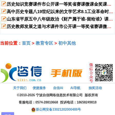
母版文本样式,第二级,第三级,第四级,第五级,*,单击此处编辑母版标题样
历史知识竞赛课件市公开课一等奖省赛课微课金奖课件.pptx
式,单击此处编辑母版文本样式,第二级,第三级,第四级,第五级,*,单击此
高中历史专题八19世纪以来的文学艺术8.1工业革命时代的浪漫情怀精讲优练课型省公开课一等奖新名师优质.pptx
处编辑母版标题样式,单击此处编辑母版文本样式,第二级,第三级,第四
级,第五级,*,单击此处编辑母版标题样式,单击此处编辑母版文本样式,第
山东省平原五中八年级政治《财产属于谁-留给谁》课件-人教新课标版.ppt
二级,第三级,第四级,第五级,*,*,*,第十五课 三个代表,1/33,党一直,代表中
历史教师发展之道与术课件市公开课一等奖省赛课微课金奖课件.pptx
国先进生产力发展要求，,代表中国先进文化前进方向，,代表中国最广
大人民根本利益。,江泽民,2/33,社会发展规律：,生产力,是社会发展最
终决定力量，社会 进步，归根结底是,先进生产力,不停取代落后生产力
当前位置：
首页
>
教育专区
>
初中其他
过程。,(,党一直代表先进生产力发展要求理论依据,),3/33,一、中国共产
党一直代表先进生产力前进方向,理论依据：,生产力是社会发展最终决
定力量,4/33,我党为何要提出,“,代表先进生产力发展,”,要求？,是由党性
质决定；,我国国情决定；,是社会主义本质要求；（或是实现共同富裕
需要；或表达了共富标准。）,为满足人民日益增加物质文化需
要。,5/33,详细表达：,确定“改革开放”基本国策；,确定以公有制为基
础、各种全部制经济共同发展基本经济制度；,提出并努力实现社会主义
根本任务、公有制实现形式能够多样性；,建立和发展社会主义市场经
济；,建立当代企业制度；,努力提升对外开放水平；,主动参加国际经济
关于我们
便捷服务
自信AI
AI导航
抽奖活动
合作和竞争；,实施科教兴国战略；,大力推进科技进步和技术创新
©2010-2026 宁波自信网络信息技术有限公司
版权所有
等,1,、一直代表中国先进生产力发展要求,6/33,教育是国家发展基石，
教育公平是主要社会公平。,-,温家宝总理在第十届全国人大第五次会议
客服电话：
0574-28810668
投诉
电话：18658249818
上所作政府工作汇报,要大力推进科技进步和创新，加紧国家创新体系建
浙公网安备33021202000488号
设。,-,温家宝总理在十届人大三次会议上所作政府工作汇报中,为奖励在