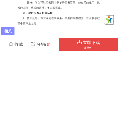
相关
立即下载
收藏
分销
(赏)
开通VIP
第2页 / 共5页
点击查看更多>>
资源描述
开通
VIP会员、SVIP会员
优惠大
下载10份以上建议开通VIP会员
教学简笔画 学前教育精品课件. 一、教学内容 本节课我们将学习《学前
下载20份以上建议开通SVIP会员
教育精品课件》中的“教学简笔画”章节。详细内容包括简笔画的基本概